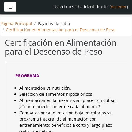
Panel lateral
Usted no se ha identificado. (
Acceder
)
Saltar
Página Principal
Páginas del sitio
a
Certificación en Alimentación para el Descenso de Peso
contenido
principal
Certificación en Alimentación
para el Descenso de Peso
PROGRAMA
Alimentación vs nutrición.
Selección de alimentos hipocalóricos.
Alimentación en la mesa social: placer sin culpa :
¿Cuánto puedo comer de cada alimento?
Comparación: alimentación baja en calorías vs
programa integral de alimentación con
entrenamiento: beneficios a corto y largo plazo
(salud y estética).