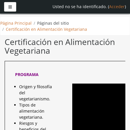
Panel lateral
Usted no se ha identificado. (
Acceder
)
Saltar
Página Principal
Páginas del sitio
a
Certificación en Alimentación Vegetariana
contenido
principal
Certificación en Alimentación
Vegetariana
PROGRAMA
Origen y filosofía
del
vegetarianismo.
Tipos de
alimentación
vegetariana.
Riesgos y
beneficios del