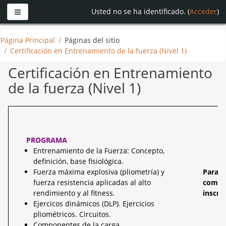
Panel lateral
Usted no se ha identificado. (
Acceder
)
Saltar
Página Principal
Páginas del sitio
a
Certificación en Entrenamiento de la fuerza (Nivel 1)
contenido
principal
Certificación en Entrenamiento
de la fuerza (Nivel 1)
PROGRAMA
Entrenamiento de la Fuerza: Concepto,
definición, base fisiológica.
Fuerza máxima explosiva (pliometría) y
Para i
fuerza resistencia aplicadas al alto
comple
rendimiento y al fitness.
inscri
Ejercicos dinámicos (DLP). Ejercicios
pliométricos. Circuitos.
Componentes de la carga.